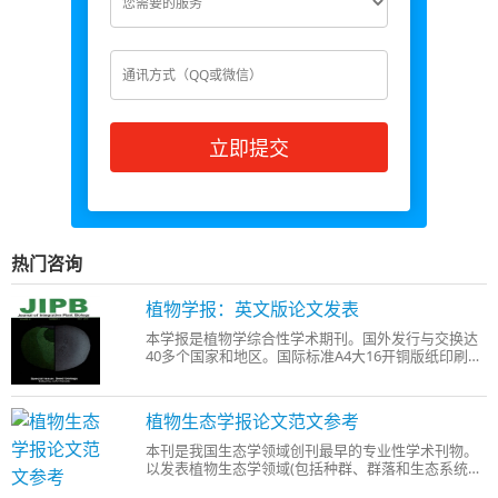
立即提交
热门咨询
植物学报：英文版论文发表
本学报是植物学综合性学术期刊。国外发行与交换达
40多个国家和地区。国际标准A4大16开铜版纸印刷。
本学报力争全面反映我国植物科学的最新研究成果，
关注国际热点、新的学科生长点、前沿研究课题，重
视报道重要的应用基础研究。主要栏目有植物生理生
植物生态学报论文范文参考
化、植物
本刊是我国生态学领域创刊最早的专业性学术刊物。
以发表植物生态学领域(包括种群、群落和生态系统生
态学、植被与数量生态、生理生态、化学生态、污染