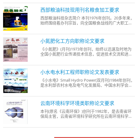
生态、景观生态及当前国际生态学研究热点如生物多
样性、全球变化、土地荒漠化、生态系统恢复与重
西部粮油科技现用刊名粮食加工要求
建、可持续
西部粮油科技杂志简介 本刊1976年创刊。20多年来，
始终围绕着办刊宗旨，向全国粮食战线的广大职工和
科技人员传播信息，提供相互交流，共同探讨粮油工
业发展的园地。在西部大开发中，紧紧围绕国家政
策，及时报道西部粮油工业的新动态、新发展、为我
小氮肥化工方向职称论文要求
国粮油工业
《小氮肥》(月刊)1973年创刊，绐终以迅速及时地为
全国小氮肥行业传递技术信息，促进技术交流和进
步，达到节能、降耗、增产的目的配合国家有关部门
宣传我国有关化肥工业的技术政策和方针，不断提高
企业的技术水平和管理水平，为发展我国化肥工业服
小水电水利工程师职称论文发表要求
务。 《小氮
《小水电》Small Hydro Power(双月刊)1984年创刊，
是水利部农村水电及电气化发展局、中国水利学会水
力发电专业委员会、中国水力发发电学会小水电专业
委员会、中国电机工程学会小水电专业委员会、水利
部农村电气化研究所(亚太地区小水电研究培训中心)
云南环境科学环境类职称论文要求
主办的全
本刊(原名《云南环保》)创刊于1982年，是去南省环
保局主管，云南省环境科学研究所在云南环境科学发
展，努力为经济、社会与环境协调持续发展服务的办
刊宗旨，突出介绍环境生态研究、湖泊、流域、区域
开发与环境研究和工业污染治理技术的研究。同时多
层次、多