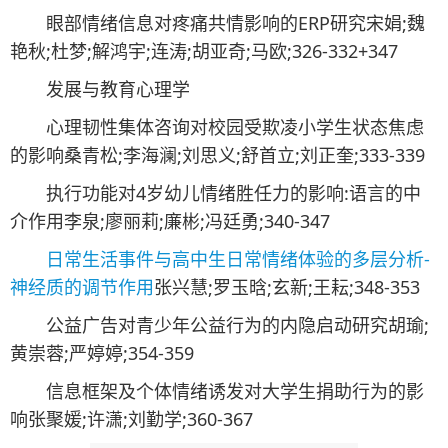
眼部情绪信息对疼痛共情影响的ERP研究宋娟;魏
艳秋;杜梦;解鸿宇;连涛;胡亚奇;马欧;326-332+347
发展与教育心理学
心理韧性集体咨询对校园受欺凌小学生状态焦虑
的影响桑青松;李海澜;刘思义;舒首立;刘正奎;333-339
执行功能对4岁幼儿情绪胜任力的影响:语言的中
介作用李泉;廖丽莉;廉彬;冯廷勇;340-347
日常生活事件与高中生日常情绪体验的多层分析-
神经质的调节作用
张兴慧;罗玉晗;玄新;王耘;348-353
公益广告对青少年公益行为的内隐启动研究胡瑜;
黄崇蓉;严婷婷;354-359
信息框架及个体情绪诱发对大学生捐助行为的影
响张聚媛;许潇;刘勤学;360-367