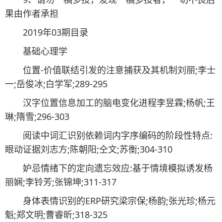
果由作者承担
2019年03期目录
基础心理学
位置-价值联结引发的注意捕获及其机制刘丽;李士
一;岳俊冰;白学军;289-295
汉字位置信息加工的脑电变化进程李昱霖;杨帆;王
琳;隋雪;296-303
阅读中词汇识别依赖词内字序编码的阶段性特点:
眼动证据刘志方;陈朝阳;仝文;苏衡;304-310
妒忌情绪下的定向遗忘效应:基于情境模拟诱发杨
丽娴;李铃芳;张锦坤;311-317
身体表情识别的ERP研究梁宗保;杨韵;张光珍;杨元
魁;郑文明;曹睿昕;318-325