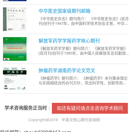
分支的最新成果和最新进展。理论密切联系实际，被
国内多家权威检索机构收录，并收入于美国心理学会
中华医史国家级期刊邮箱
主办的《
《中华医史杂志》期刊简介： 《中华医史杂志》(双月
刊)创刊于1947年，由中国科学技术协会主管，中华医
学会主办，中国中医科学院中国医史文献研究所承办
的中国唯一的医史学专业学术期刊。 办刊宗旨： 《中
华医史杂志》是中国唯一的医史学专业学术期刊，是
解放军药学学报药学核心期刊
医史
《解放军药学学报》期刊简介： 《解放军药学学报》
(双月刊)创刊于1985年，由中国人民解放军总后勤部
卫生部主管，总后勤部卫生部药品仪器检验所主办、
出版，《解放军药学学报》编辑委员会编辑，向国内
外公开发行。 办刊宗旨： 《解放军药学学报》主要报
肿瘤药学湖南药学论文范文
道我国
《肿瘤药学》期刊简介： 《肿瘤药学》本刊秉承理论
与实践相结合的办刊方针，突出科学性、创新性和实
用性，以促进相关领域的学术交流和学术发展，主要
栏目包括论著、综述、循证医学、中医中药、药事管
理、药物分析、不良反应监测、药学信息、药品质量
控制、短
学术咨询服务正当时
|
如还有疑问请点击咨询学术顾问
Copyright@2018 中英文核心期刊咨询网