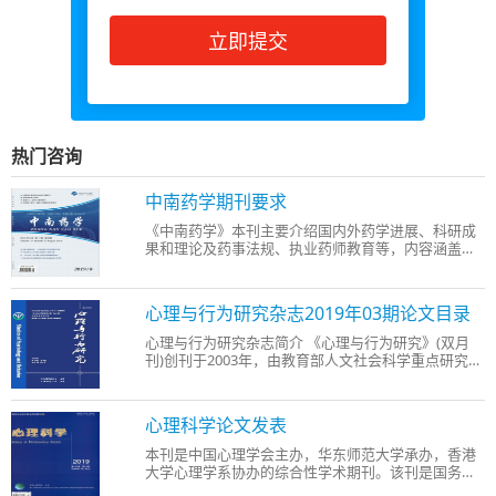
立即提交
热门咨询
中南药学期刊要求
《中南药学》本刊主要介绍国内外药学进展、科研成
果和理论及药事法规、执业药师教育等，内容涵盖药
剂、药理、药物分析、药物化学、生化药物、中药及
天然药物、医院药学、药学教育等。本刊办刊的特点
是普及与提高相结合，以提高为主;理论与实践相结
心理与行为研究杂志2019年03期论文目录
合，以实践
心理与行为研究杂志简介 《心理与行为研究》(双月
刊)创刊于2003年，由教育部人文社会科学重点研究基
础天津师大心理与行为研究中心主管主办。 《心理与
行为研究》办刊宗旨强调心理学基础理论研究与应用
研究并重，促进心理学研究成果解决现实问题，提高
心理科学论文发表
我国心
本刊是中国心理学会主办，华东师范大学承办，香港
大学心理学系协办的综合性学术期刊。该刊是国务院
学位办审定的核心期刊。全面反映国内外心理学各个