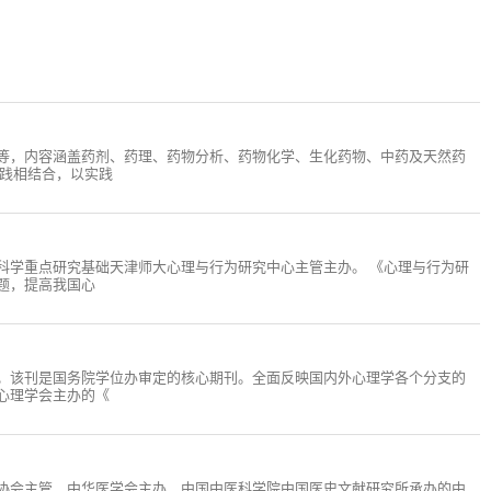
等，内容涵盖药剂、药理、药物分析、药物化学、生化药物、中药及天然药
实践相结合，以实践
社会科学重点研究基础天津师大心理与行为研究中心主管主办。 《心理与行为研
题，提高我国心
。该刊是国务院学位办审定的核心期刊。全面反映国内外心理学各个分支的
心理学会主办的《
技术协会主管，中华医学会主办，中国中医科学院中国医史文献研究所承办的中