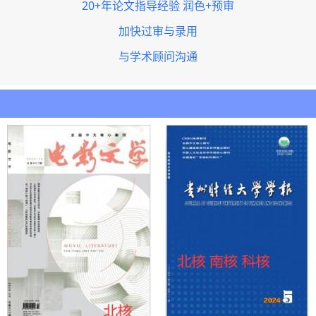
20+年论文指导经验 润色+预审
加快过审与录用
与学术顾问沟通