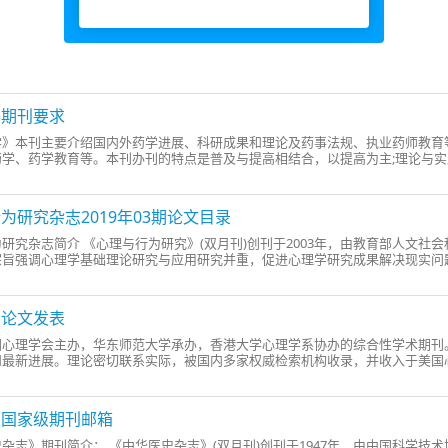
学期刊要求
学》本刊主要介绍国内外药学进展、科研成果和理论及药事法规、执业药师教育
药学、药学教育等。本刊办刊的特点是普及与提高相结合，以提高为主;理论与
为研究杂志2019年03期论文目录
研究杂志简介 《心理与行为研究》(双月刊)创刊于2003年，由教育部人文
宗旨强调心理学基础理论研究与应用研究并重，促进心理学研究成果解决现实问
学论文发表
国心理学会主办，华东师范大学承办，香港大学心理学系协办的综合性学术期刊
和最新进展。理论密切联系实际，被国内多家权威检索机构收录，并收入于美国
史国家级期刊邮箱
杂志》期刊简介： 《中华医史杂志》(双月刊)创刊于1947年，由中国科学