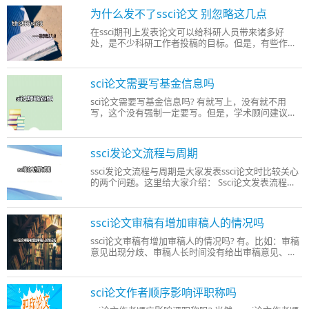
刊的区别。 区别1、所属机构 ei期刊是被ei数据库收录
为什么发不了ssci论文 别忽略这几点
的期刊。ei数据
在ssci期刊上发表论文可以给科研人员带来诸多好
处，是不少科研工作者投稿的目标。但是，有些作者
投稿ssci期刊时一直无法审稿通过，发不了ssci论文。
遇到这种情况可能是由于以下原因导致的，大家在投
稿前一定不要忽略这几点。 1、论文缺少新意：ssci期
sci论文需要写基金信息吗
刊对论文创新性要
sci论文需要写基金信息吗? 有就写上，没有就不用
写，这个没有强制一定要写。但是，学术顾问建议：
有基金信息的最好体现在论文上，有利于论文发表。
这是因为带 基金的信息的论文 一般来说都具有较高的
学术价值，所以在学术界的认可度普遍比较高，因而
ssci发论文流程与周期
更受杂志社更重视
ssci发论文流程与周期是大家发表ssci论文时比较关心
的两个问题。这里给大家介绍： Ssci论文发表流程是
固定的，但是发表周期并不是 。下面是关于这两个问
题的详细介绍。 一、ssci论文发表流程 1、准备ssci论
文稿件 2、选择适合的ssci目标期刊 3、通过邮箱或投
ssci论文审稿有增加审稿人的情况吗
稿系统投稿
ssci论文审稿有增加审稿人的情况吗? 有。比如：审稿
意见出现分歧、审稿人长时间没有给出审稿意见、审
稿人拒绝审稿以及一些不可抗力因素等，都会增加额
外的审稿人，这在审稿过程中是比较常见的 ，所以出
现增加审稿人情况时不要太担心，耐心等待审稿意
sci论文作者顺序影响评职称吗
见。 一般审稿时是