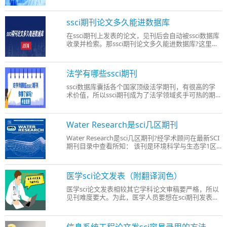
医学论文投sci前怎么改善，可以让论文发表少走弯
路，尽早见刊。本文给大家总结了以下几点需要作者
投稿sci论文前需要改善的地方。 1、文章内容 文章内
ssci期刊论文多久能进数据库
容是决定论文能否
在ssci期刊上发表的论文，见刊后会自动被ssci数据库
收录并检索。那ssci期刊论文多久能进数据库?这里介
绍： ssci论文见刊后往往只需要1-2个月就能进ssci数
据库，被大家检索到。 论文见刊到被收录周期相对比
较短，但是从论文投稿到见刊周期就比较长了，快则
法学有哪些ssci期刊
可能需要6-9个
ssci数据库囊括各个国家顶级法学期刊，有很高的学
术价值，所以ssci期刊成为了法学领域炙手可热的期
刊，几乎所有法学人员都想在ssci收录的法学期刊上
投稿。那法学有哪些ssci期刊呢?为方便大家选择，本
文给大家总结了一些分享给大家： 1、
Water Research是sci几区期刊
ADMINISTRATIVE LAW REVIEW 2、A
Water Research是sci几区期刊?经学术顾问在最新SCI
期刊目录中查看所知： 该刊是环境科学与生态学1区
期刊，最新影响因子13.400。 1、期刊信息如下： 期
刊名：《WATER RESEARCH》 期刊名缩写：WATER
RES 期刊ISSN：0043-1354 E-ISSN：1879-2448 2022
医学sci论文发表（附翻译润色）
年影响因子/JCR分区：
医学sci论文发表相较其它学科论文审稿要严格，所以
见刊难度要大。为此，医学人员要想在sci期刊发表论
文，就不得不做好万全的准备，以确保sci论文能顺利
见刊。那医学sci论文发表需要做哪些准备呢?我们一
起来了解了解。 准备1：找专家进行学术评审 专业学