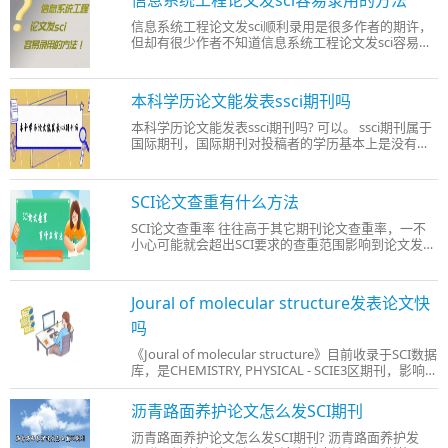
信息系统工程论文发sci容易录用的方法
术评审可以让作
信息系统工程论文发sci顺利录用是很多作者的期许，
但却有很少作者不知道信息系统工程论文发sci容易录
用的方法，所以在发表sci论文过程中困难重重。这里
给大家总结了一些可以让sci论文更容易录用的一些技
巧和方法，通过本文分享给大家： 1、减少小修频次
本科学历论文能发表ssci期刊吗
小修虽不会直接
本科学历论文能发表ssci期刊吗? 可以。 ssci期刊属于
国际期刊，国际期刊对投稿者的学历基本上是没有门
槛的，相对而言更看重的是论文的科研性、价值性以
及创新性，只要论文满足这些要求，且经杂志社审核
通过就可以在ssci期刊上见刊。所以，不管是什么学
SCI论文查重有什么方法
历只要论文水平达
SCI论文查重率 往往高于其它期刊论文查重率，一不
小心可能就会超出SCI要求的查重范围影响到论文发
表。所以，很多作者选择在投稿SCI论文前对论文查重
率进行检索，确保论文查重率符合SCI论文发表要求后
再投稿。那SCI论文查重有什么方法吗?本文给大家总
Joural of molecular structure发表论文快
结了两种查重方法。
吗
《Joural of molecular structure》目前收录于SCI数据
库，是CHEMISTRY, PHYSICAL - SCIE3区期刊，影响
因子：3.841。3区期刊相对1、2区期刊来说更容易发
表。那Joural of molecular structure发表论文快吗?
沥青路面养护论文怎么发SCI期刊
就学术顾问所知：没有什么特殊情况大概6个月内就能
收到审稿结果
沥青路面养护论文怎么发SCI期刊? 沥青路面养护发