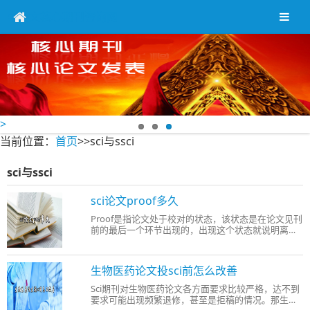
中英文核心期刊咨询网
>
当前位置：
首页
>>sci与ssci
sci与ssci
sci论文proof多久
Proof是指论文处于校对的状态，该状态是在论文见刊
前的最后一个环节出现的，出现这个状态就说明离见
刊不远了。那sci论文从投稿到proof(校对)需要多久
呢?下面学术顾问就多年经验给大家介绍介绍。 一、
sci论文投稿到proof流程和时间： 1、Sci论文投稿之
生物医药论文投sci前怎么改善
后首先要经过的是
Sci期刊对生物医药论文各方面要求比较严格，达不到
要求可能出现频繁退修，甚至是拒稿的情况。那生物