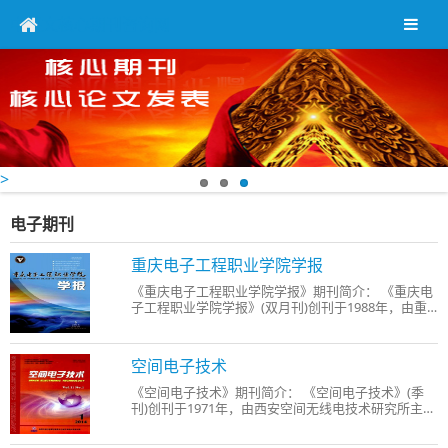
中英文核心期刊咨询网
>
电子期刊
重庆电子工程职业学院学报
《重庆电子工程职业学院学报》期刊简介： 《重庆电
子工程职业学院学报》(双月刊)创刊于1988年，由重
庆电子工程职业学院主办，国家新闻出版总署批准,公
开发行的学术性刊物,期刊突出职教特色,努力推动校企
之间,校际之间和社会各界交流。 办刊宗旨： 《重庆
空间电子技术
电子
《空间电子技术》期刊简介： 《空间电子技术》(季
刊)创刊于1971年，由西安空间无线电技术研究所主
办。本刊主要报道国内外空间电子技术领域最新技术
与研究成果，经验总结，发展动态学，内容包括卫星