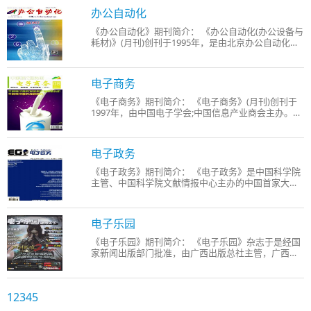
通信，微波遥感，无线技术，卫星测控，数据传输与
办公自动化
处理，电源
《办公自动化》期刊简介： 《办公自动化(办公设备与
耗材)》(月刊)创刊于1995年，是由北京办公自动化杂
志社编辑出版发行的专业刊物，是一本关注中国办公
行业发展现状及趋势兼顾的技术性综合刊物。通过不
断的努力，《办公设备与耗材》专版在报道办公设备
电子商务
及耗材
《电子商务》期刊简介： 《电子商务》(月刊)创刊于
1997年，由中国电子学会;中国信息产业商会主办。
办刊宗旨： 《电子商务》是中国的第一份、也是目前
唯一的一份全面介绍电子商务的全彩色月刊。由中国
电子学会主办，电子商务专家委员会承办。本刊出版
电子政务
发行的
《电子政务》期刊简介： 《电子政务》是中国科学院
主管、中国科学院文献情报中心主办的中国首家大型
电子政务专业期刊。 办刊宗旨： 《电子政务》以服务
中国电子政务实践为核心办刊理念，致力于探讨中国
电子政务发展道路和模式，推动国家信息化和电子政
电子乐园
务进程
《电子乐园》期刊简介： 《电子乐园》杂志于是经国
家新闻出版部门批准，由广西出版总社主管，广西金
海湾电子音像出版社主办的优秀学术期刊。国内外公
开发行。在本刊发表的论文，可作为作者参加职称评
定、综合考核、评优评先等活动的有效证明材料。 办
1
2
3
4
5
刊宗旨