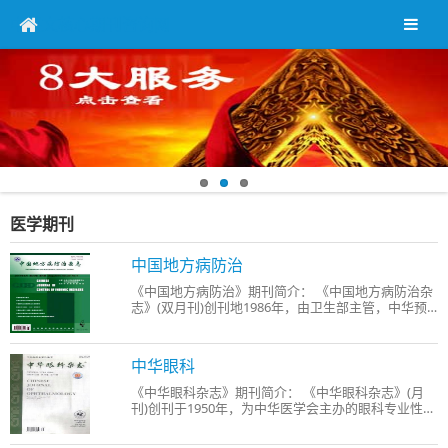
中英文核心期刊咨询网
医学期刊
中国地方病防治
《中国地方病防治》期刊简介： 《中国地方病防治杂
志》(双月刊)创刊地1986年，由卫生部主管，中华预
防医学会主办的学术综合类期刊。 《中国地方病防治
杂志》报道国家对地方病及相关性疾病方针、政策，
是广大卫生防疫工作者及临床医生的良师益友。 《中
中华眼科
国地方
《中华眼科杂志》期刊简介： 《中华眼科杂志》(月
刊)创刊于1950年，为中华医学会主办的眼科专业性学
术期刊。 办刊宗旨： 《中华眼科杂志》以广大眼科医
师为主要读者对象，报道眼科领域内领先的科研成果