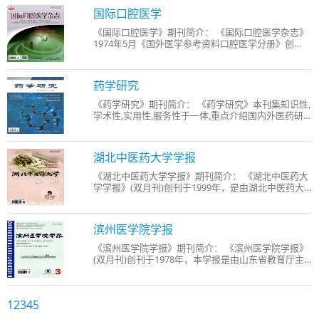
和临床诊疗经验，以及对眼科临床有指导作用、且与
国际口腔医学
眼科临
《国际口腔医学》期刊简介： 《国际口腔医学杂志》
1974年5月《国外医学参考资料口腔医学分册》创
刊，双月刊，主管单位为中华人民共和国卫生部，主
办单位是四川医学院，公开发行。1979年更名为《国
外医学口腔医学分册》，国内统一刊号CN51-
药学研究
1135/R，国际标准刊
《药学研究》期刊简介： 《药学研究》本刊集知识性,
学术性,实用性,服务性于一体,重点介绍国内外医药研
究的新动态,新趋势,新理论和安全用药知识,交流药品
研发,检测技术,新知识和新方法,为药品研究,生产,经营,
使用服务,为医药经济快速,协调,健康发展服务,为人
湖北中医药大学学报
《湖北中医药大学学报》期刊简介： 《湖北中医药大
学学报》(双月刊)创刊于1999年，是由湖北中医药大
学主办的综合性中医药学术期刊。本刊提倡理论与实
践结合、基础及临床并重，着力反映湖北中医学院科
研、教学、临床等方面的新成果、新思路、新方法，
滨州医学院学报
积极推进
《滨州医学院学报》期刊简介： 《滨州医学院学报》
(双月刊)创刊于1978年，本学报是由山东省教育厅主
管的，由滨州医学院主办的面向国内外发行的综合性
医学学术期刊，主要刊登基础医学、临床医学、预防
医学、口腔医学、药学及相关领域的新理论、新成
1
2
3
4
5
果、新方法