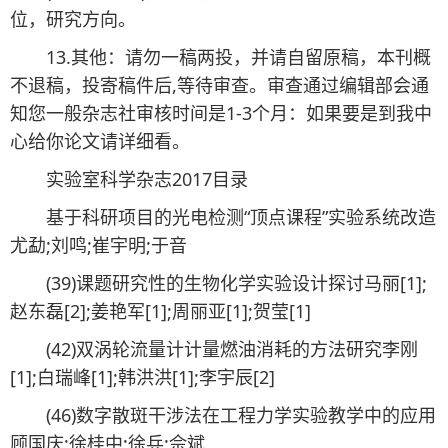
位，研究方向。
13.其他：请勿一稿两投，并请自留原稿，本刊概
不退稿，投寄稿件后,等待审查。审查通过编辑部会通
知您一般杂志社审核时间是1-3个月：如果要是到我中
心给你论文请详细看。
实验室科学杂志2017目录
基于科研项目的光电检测“顶点课程”实验系统改造
尤勐;刘鸣;崔宇明;于音
(39)课题研究性的生物化学实验设计探讨马丽[1];
赵东磊[2];姜艳军[1];周丽亚[1];贺莹[1]
(42)双涡轮流量计计量燃油消耗的方法研究李刚
[1];白瑞峰[1];韩洪洪[1];李宇辰[2]
(46)数字散斑干涉法在工程力学实验教学中的应用
顾国庆;徐桂中;徐兵;佘斌