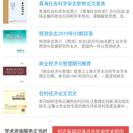
人口》栏目设置科学合理、内容详实、观点新颖、文
青海社会科学杂志职称论文发表
章可读性
青海社会科学杂志简介 《青海社会科学》办刊宗旨:坚
持正确的政治方向和学术导向，遵循解放思想、实事
求是、与时俱进的思想路线，坚持理论联系实际的原
则，贯彻百花齐放、百家争鸣的方针，既重视基础理
论、历史问题、全国性问题的研究，更重视应用理
预测杂志2019年03期目录
论、现实
预测杂志简介 《预测》杂志(双月刊)由合肥工业大学
预测与发展研究所主办，是国内一份以预测经济、社
会、科技发展，报道新预测技术、方法及应用成果为
主旨的学术期刊。自1982年创刊以来，一直以其独特
的内容和学术风格深为广大读者所欢迎。1992年，本
商业经济与管理期刊推荐
刊被评选
《商业经济与管理》是浙江工商大学主办的专业学术
理论刊物，本刊自1981年创刊以来，一直坚持商字特
色，专业性较强，在全国有一定的影响力与学术地
位，先后获得了国内学术期刊几大权威评价体系的共
同认可和一系列奖项。先后荣获全国高校精品社科期
农村经济论文范文
刊全国高校
本刊始终坚持正确的办刊方向,注重理论创新,突出现实
研究,注重以专业和专家的眼光评析农村改革发展中的
重大问题,以求真务实的精神探讨农村改革实践的经验
和方法,从全新和全面的角度展示改革开放后广大农村
的崭新面貌。《农村经济》2004年全新扩版,通过调整
内
学术咨询服务正当时
|
如还有疑问请点击咨询学术顾问